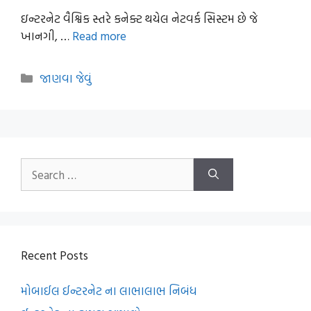
ઇન્ટરનેટ વૈશ્વિક સ્તરે કનેક્ટ થયેલ નેટવર્ક સિસ્ટમ છે જે
ખાનગી, …
Read more
Categories
જાણવા જેવું
Search
for:
Recent Posts
મોબાઈલ ઈન્ટરનેટ ના લાભાલાભ નિબંધ