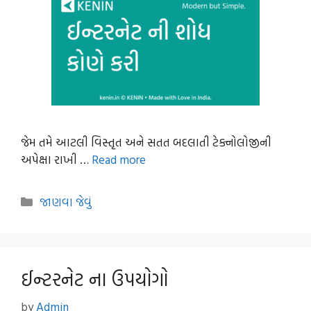
જેમ તમે આટલી વિસ્તૃત અને સતત બદલાતી ટેક્નોલોજીની
અપેક્ષા રાખી …
Read more
Categories
જાણવા જેવું
ઈન્ટરનેટ ના ઉપયોગો
by
Admin