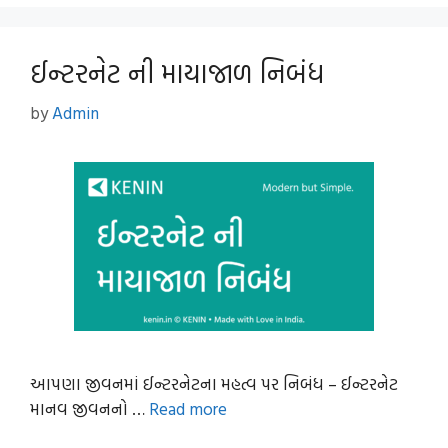
ઈન્ટરનેટ ની માયાજાળ નિબંધ
by
Admin
આપણા જીવનમાં ઈન્ટરનેટના મહત્વ પર નિબંધ – ઈન્ટરનેટ
માનવ જીવનનો …
Read more