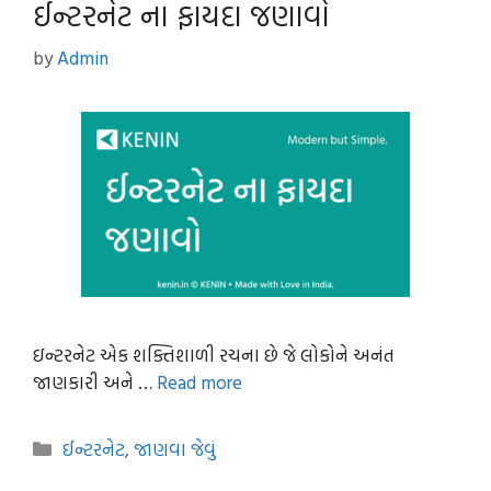
ઈન્ટરનેટ ના ફાયદા જણાવો
by
Admin
ઇન્ટરનેટ એક શક્તિશાળી રચના છે જે લોકોને અનંત
જાણકારી અને …
Read more
Categories
ઈન્ટરનેટ
,
જાણવા જેવું