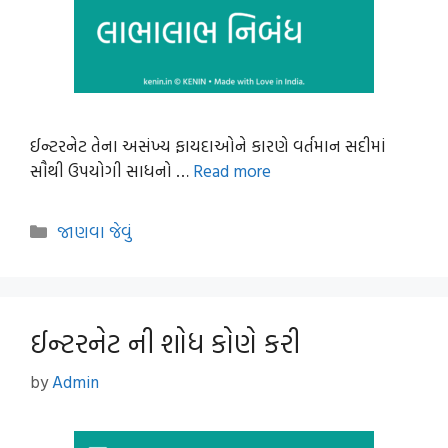
ઈન્ટરનેટ તેના અસંખ્ય ફાયદાઓને કારણે વર્તમાન સદીમાં
સૌથી ઉપયોગી સાધનો …
Read more
Categories
જાણવા જેવું
ઈન્ટરનેટ ની શોધ કોણે કરી
by
Admin