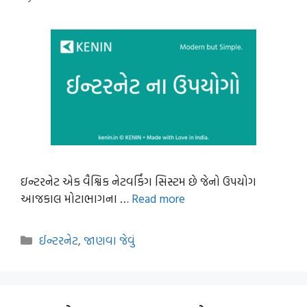
ઇન્ટરનેટ એક વૈશ્વિક નેટવર્કિંગ સિસ્ટમ છે જેનો ઉપયોગ
આજકાલ મોટાભાગના …
Read more
Categories
ઈન્ટરનેટ
,
જાણવા જેવું