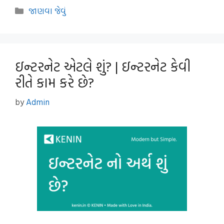
Categories
જાણવા જેવું
ઇન્ટરનેટ એટલે શું? | ઇન્ટરનેટ કેવી
રીતે કામ કરે છે?
by
Admin