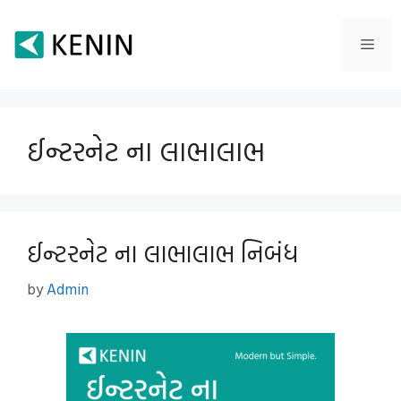
Skip
to
Men
content
ઈન્ટરનેટ ના લાભાલાભ
ઈન્ટરનેટ ના લાભાલાભ નિબંધ
by
Admin