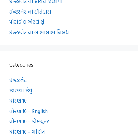
ઈન્ટરનેટ ના ફાયદા જણાવો
ઈન્ટરનેટ નો ઈતિહાસ
પ્રોટોકોલ એટલે શું
ઈન્ટરનેટ ના લાભાલાભ નિબંધ
Categories
ઈન્ટરનેટ
જાણવા જેવું
ધોરણ 10
ધોરણ 10 – English
ધોરણ 10 – કોમ્પ્યુટર
ધોરણ 10 – ગણિત