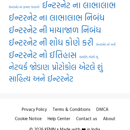
ઈન્ટરનેટ ના લાભાલાભ
ઈન્ટરનેટ ના ફાયદા જણાવો
ઈન્ટરનેટ ના લાભાલાભ નિબંધ
ઈન્ટરનેટ ની માયાજાળ નિબંધ
ઈન્ટરનેટ ની શોધ કોણે કરી
ઈન્ટરનેટ નો અર્થ
ઈન્ટરનેટ નો ઈતિહાસ
કલાઉડ એટલે શું
નેટવર્ક જોડાણ
પ્રોટોકોલ એટલે શું
સાહિત્ય અને ઈન્ટરનેટ
Privacy Policy
Terms & Conditions
DMCA
Cookie Notice
Help Center
Contact us
About
© 2026 KENIN • Made with ❤️ in India.