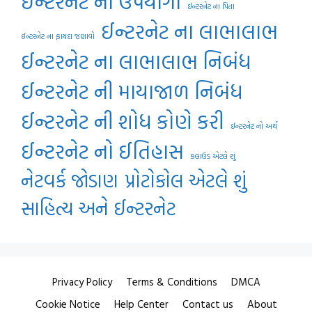
ઈન્ટરનેટ ના ઉપયોગો
ઈન્ટરનેટ ના પિતા
ઈન્ટરનેટ ના લાભાલાભ
ઈન્ટરનેટ ના ફાયદા જણાવો
ઈન્ટરનેટ ના લાભાલાભ નિબંધ
ઈન્ટરનેટ ની માયાજાળ નિબંધ
ઈન્ટરનેટ ની શોધ કોણે કરી
ઈન્ટરનેટ નો અર્થ
ઈન્ટરનેટ નો ઈતિહાસ
કલાઉડ એટલે શું
નેટવર્ક જોડાણ
પ્રોટોકોલ એટલે શું
સાહિત્ય અને ઈન્ટરનેટ
Privacy Policy
Terms & Conditions
DMCA
Cookie Notice
Help Center
Contact us
About