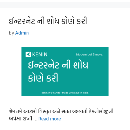
ઈન્ટરનેટ ની શોધ કોણે કરી
by
Admin
જેમ તમે આટલી વિસ્તૃત અને સતત બદલાતી ટેક્નોલોજીની
અપેક્ષા રાખી …
Read more