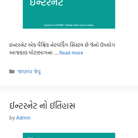
ઇન્ટરનેટ એક વૈશ્વિક નેટવર્કિંગ સિસ્ટમ છે જેનો ઉપયોગ
આજકાલ મોટાભાગના …
Read more
Categories
જાણવા જેવું
ઈન્ટરનેટ નો ઈતિહાસ
by
Admin