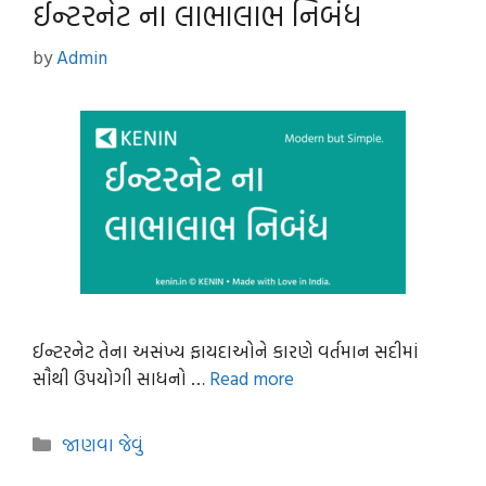
ઈન્ટરનેટ ના લાભાલાભ નિબંધ
by
Admin
ઈન્ટરનેટ તેના અસંખ્ય ફાયદાઓને કારણે વર્તમાન સદીમાં
સૌથી ઉપયોગી સાધનો …
Read more
Categories
જાણવા જેવું