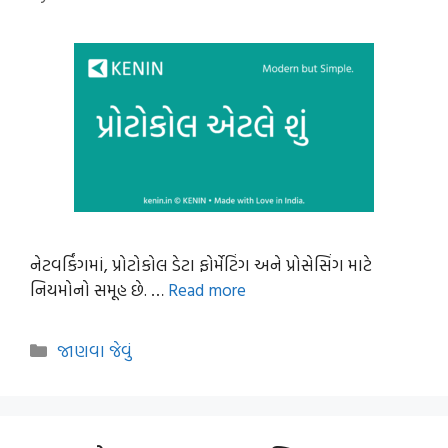
નેટવર્કિંગમાં, પ્રોટોકોલ ડેટા ફોર્મેટિંગ અને પ્રોસેસિંગ માટે
નિયમોનો સમૂહ છે. …
Read more
Categories
જાણવા જેવું