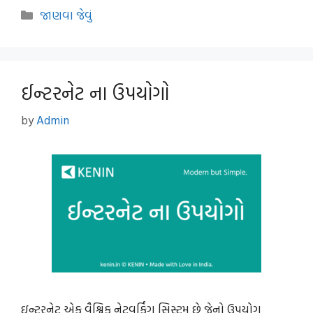
Categories
જાણવા જેવું
ઈન્ટરનેટ ના ઉપયોગો
by
Admin
ઇન્ટરનેટ એક વૈશ્વિક નેટવર્કિંગ સિસ્ટમ છે જેનો ઉપયોગ