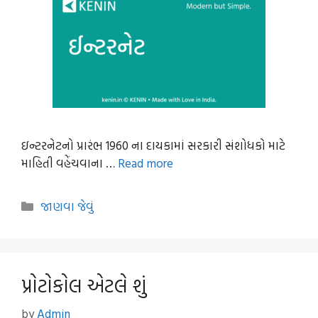
ઇન્ટરનેટનો પ્રારંભ 1960 ના દાયકામાં સરકારી સંશોધકો માટે
માહિતી વહેંચવાના …
Read more
Categories
જાણવા જેવું
પ્રોટોકોલ એટલે શું
by
Admin