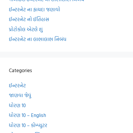
ઈન્ટરનેટ ના ફાયદા જણાવો
ઈન્ટરનેટ નો ઈતિહાસ
પ્રોટોકોલ એટલે શું
ઈન્ટરનેટ ના લાભાલાભ નિબંધ
Categories
ઈન્ટરનેટ
જાણવા જેવું
ધોરણ 10
ધોરણ 10 – English
ધોરણ 10 – કોમ્પ્યુટર