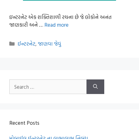
ઇન્ટરનેટ એક શક્તિશાળી રચના છે જે લોકોને અનંત
જાણકારી અને …
Read more
Categories
ઈન્ટરનેટ
,
જાણવા જેવું
Search
for:
Recent Posts
મોબાઈલ ઈન્ટરનેટ ના લાભાલાભ નિબંધ