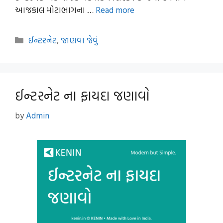
આજકાલ મોટાભાગના …
Read more
Categories
ઈન્ટરનેટ
,
જાણવા જેવું
ઈન્ટરનેટ ના ફાયદા જણાવો
by
Admin