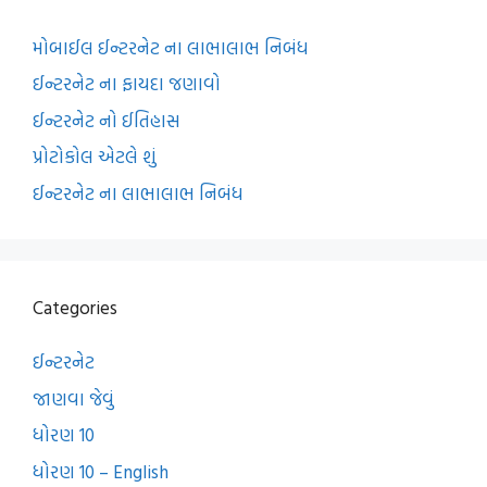
મોબાઈલ ઈન્ટરનેટ ના લાભાલાભ નિબંધ
ઈન્ટરનેટ ના ફાયદા જણાવો
ઈન્ટરનેટ નો ઈતિહાસ
પ્રોટોકોલ એટલે શું
ઈન્ટરનેટ ના લાભાલાભ નિબંધ
Categories
ઈન્ટરનેટ
જાણવા જેવું
ધોરણ 10
ધોરણ 10 – English