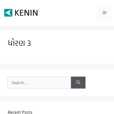
Skip
to
Men
content
ધોરણ 3
Search
for:
Recent Posts