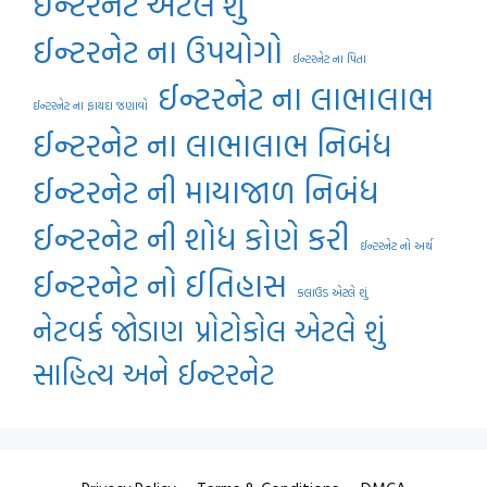
ઈન્ટરનેટ એટલે શું
ઈન્ટરનેટ ના ઉપયોગો
ઈન્ટરનેટ ના પિતા
ઈન્ટરનેટ ના લાભાલાભ
ઈન્ટરનેટ ના ફાયદા જણાવો
ઈન્ટરનેટ ના લાભાલાભ નિબંધ
ઈન્ટરનેટ ની માયાજાળ નિબંધ
ઈન્ટરનેટ ની શોધ કોણે કરી
ઈન્ટરનેટ નો અર્થ
ઈન્ટરનેટ નો ઈતિહાસ
કલાઉડ એટલે શું
નેટવર્ક જોડાણ
પ્રોટોકોલ એટલે શું
સાહિત્ય અને ઈન્ટરનેટ