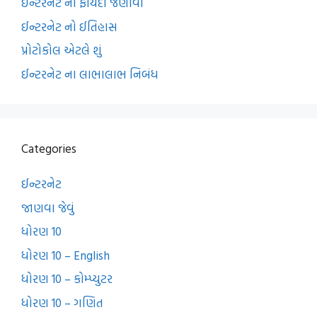
ઈન્ટરનેટ ના ફાયદા જણાવો
ઈન્ટરનેટ નો ઈતિહાસ
પ્રોટોકોલ એટલે શું
ઈન્ટરનેટ ના લાભાલાભ નિબંધ
Categories
ઈન્ટરનેટ
જાણવા જેવું
ધોરણ 10
ધોરણ 10 – English
ધોરણ 10 – કોમ્પ્યુટર
ધોરણ 10 – ગણિત