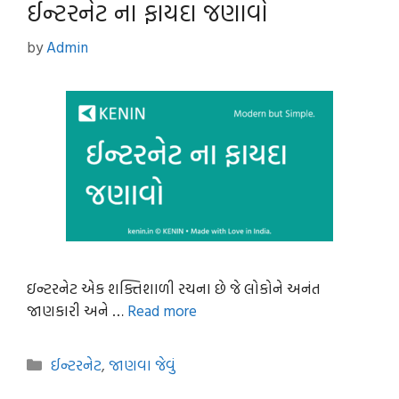
ઈન્ટરનેટ ના ફાયદા જણાવો
by
Admin
ઇન્ટરનેટ એક શક્તિશાળી રચના છે જે લોકોને અનંત
જાણકારી અને …
Read more
Categories
ઈન્ટરનેટ
,
જાણવા જેવું