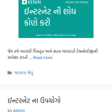
જેમ તમે આટલી વિસ્તૃત અને સતત બદલાતી ટેક્નોલોજીની
અપેક્ષા રાખી …
Read more
Categories
જાણવા જેવું
ઈન્ટરનેટ ના ઉપયોગો
by
Admin