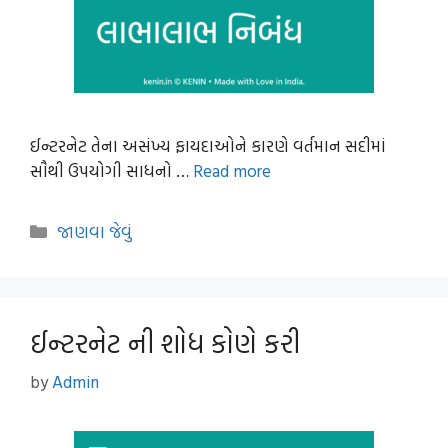
ઈન્ટરનેટ તેના અસંખ્ય ફાયદાઓને કારણે વર્તમાન સદીમાં
સૌથી ઉપયોગી સાધનો …
Read more
Categories
જાણવા જેવું
ઈન્ટરનેટ ની શોધ કોણે કરી
by
Admin