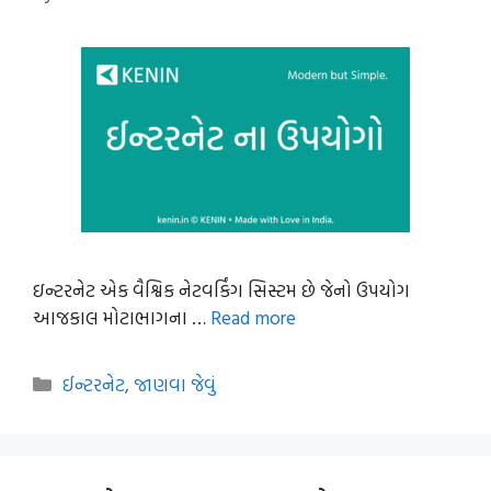
ઇન્ટરનેટ એક વૈશ્વિક નેટવર્કિંગ સિસ્ટમ છે જેનો ઉપયોગ
આજકાલ મોટાભાગના …
Read more
Categories
ઈન્ટરનેટ
,
જાણવા જેવું