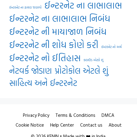
ઈન્ટરનેટ ના લાભાલાભ
ઈન્ટરનેટ ના ફાયદા જણાવો
ઈન્ટરનેટ ના લાભાલાભ નિબંધ
ઈન્ટરનેટ ની માયાજાળ નિબંધ
ઈન્ટરનેટ ની શોધ કોણે કરી
ઈન્ટરનેટ નો અર્થ
ઈન્ટરનેટ નો ઈતિહાસ
કલાઉડ એટલે શું
નેટવર્ક જોડાણ
પ્રોટોકોલ એટલે શું
સાહિત્ય અને ઈન્ટરનેટ
Privacy Policy
Terms & Conditions
DMCA
Cookie Notice
Help Center
Contact us
About
© 2026 KENIN • Made with ❤️ in India.