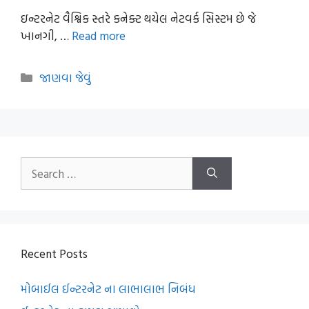
ઇન્ટરનેટ વૈશ્વિક સ્તરે કનેક્ટ થયેલ નેટવર્ક સિસ્ટમ છે જે
ખાનગી, …
Read more
Categories
જાણવા જેવું
Search
for:
Recent Posts
મોબાઈલ ઈન્ટરનેટ ના લાભાલાભ નિબંધ