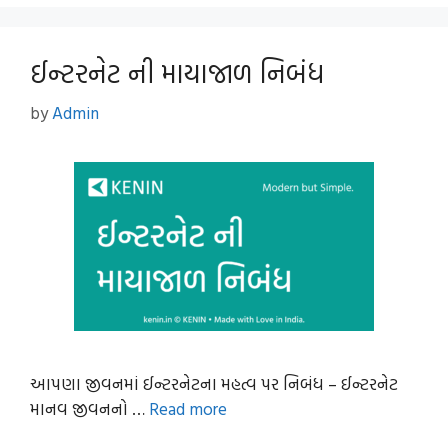
ઈન્ટરનેટ ની માયાજાળ નિબંધ
by
Admin
આપણા જીવનમાં ઈન્ટરનેટના મહત્વ પર નિબંધ – ઈન્ટરનેટ
માનવ જીવનનો …
Read more