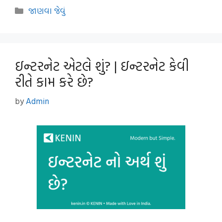
Categories
જાણવા જેવું
ઇન્ટરનેટ એટલે શું? | ઇન્ટરનેટ કેવી
રીતે કામ કરે છે?
by
Admin